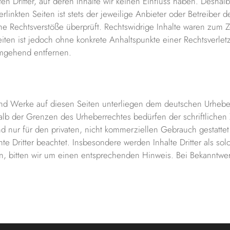
n Dritter, auf deren Inhalte wir keinen Einfluss haben. Deshal
inkten Seiten ist stets der jeweilige Anbieter oder Betreiber de
e Rechtsverstöße überprüft. Rechtswidrige Inhalte waren zum Ze
Seiten ist jedoch ohne konkrete Anhaltspunkte einer Rechtsverl
umgehend entfernen.
 und Werke auf diesen Seiten unterliegen dem deutschen Urheber
alb der Grenzen des Urheberrechtes bedürfen der schriftlichen
d nur für den privaten, nicht kommerziellen Gebrauch gestattet.
te Dritter beachtet. Insbesondere werden Inhalte Dritter als so
n, bitten wir um einen entsprechenden Hinweis. Bei Bekanntwe