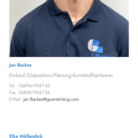
Jan Backes
Einkauf/Disposition/Planung Kunststoffspritzerei
Tel.: 06894/9547-42
Fax: 06894/9547-34
E-Mail:
Jan.Backes@guenterlang.com
Elke Möllendick