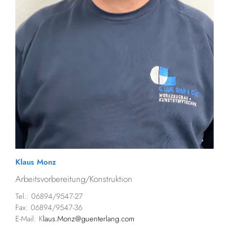
Klaus Monz
Arbeitsvorbereitung/Konstruktion
Tel.: 06894/9547-27
Fax: 06894/9547-36
E-Mail: K
laus.Monz@guenterlang.com